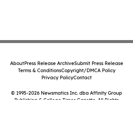
About
Press Release Archive
Submit Press Release
Terms & Conditions
Copyright/DMCA Policy
Privacy Policy
Contact
© 1995-2026 Newsmatics Inc. dba Affinity Group
Publishing & College Times Gazette. All Rights
Reserved.
Cookie Settings / Your Privacy Choices