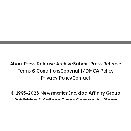
About
Press Release Archive
Submit Press Release
Terms & Conditions
Copyright/DMCA Policy
Privacy Policy
Contact
© 1995-2026 Newsmatics Inc. dba Affinity Group
Publishing & College Times Gazette. All Rights
Reserved.
Cookie Settings / Your Privacy Choices