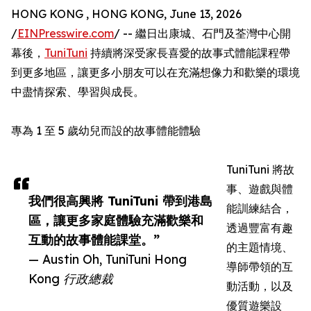
HONG KONG , HONG KONG, June 13, 2026
/
EINPresswire.com
/ -- 繼日出康城、石門及荃灣中心開
幕後，
TuniTuni
持續將深受家長喜愛的故事式體能課程帶
到更多地區，讓更多小朋友可以在充滿想像力和歡樂的環境
中盡情探索、學習與成長。
專為 1 至 5 歲幼兒而設的故事體能體驗
TuniTuni 將故
事、遊戲與體
我們很高興將 TuniTuni 帶到港島
能訓練結合，
區，讓更多家庭體驗充滿歡樂和
透過豐富有趣
互動的故事體能課堂。”
的主題情境、
— Austin Oh, TuniTuni Hong
導師帶領的互
Kong 行政總裁
動活動，以及
優質遊樂設